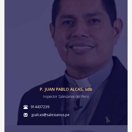
P. JUAN PABLO ALCAS, sdb
Inspector Salesianos del Perú
914437239
jpalcas@salesianos.pe